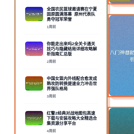
全国农民篮球邀请赛在宁夏
固原圆满落幕 原州代表队
勇夺冠军荣誉
1周前
你能走出来吗2全关卡通关
技巧与隐藏结局详细攻略解
析指南汇总版
2周前
中国女篮内外线配合愈发成
熟攻防转换提速全力冲击世
界强队格局
3周前
红警2经典对战地图包高速
下载与安装攻略大全精选合
集资源分享平台
4周前