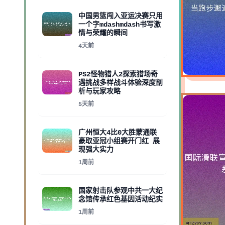
中国男篮闯入亚运决赛只用
一个字mdashmdash书写激
情与荣耀的瞬间
4天前
PS2怪物猎人2探索猎场奇
遇挑战多样战斗体验深度剖
析与玩家攻略
5天前
广州恒大4比0大胜蒙通联
豪取亚冠小组赛开门红 展
现强大实力
1周前
国家射击队参观中共一大纪
念馆传承红色基因活动纪实
1周前