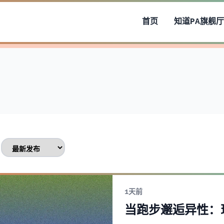
首页
知道
PA旗舰厅
1天前
当跑步邂逅异性：