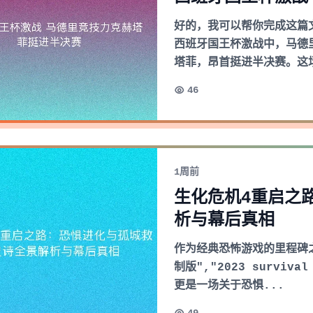
好的，我可以帮你完成这篇
西班牙国王杯激战中，马德
塔菲，昂首挺进半决赛。这
46
1周前
生化危机4重启之
析与幕后真相
作为经典恐怖游戏的里程碑之作，
制版","2023 surviv
更是一场关于恐惧...